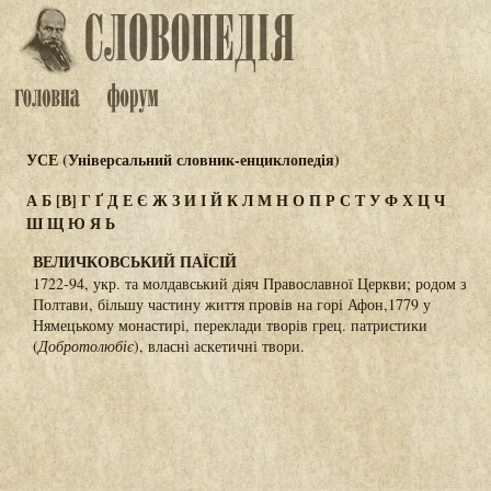
УСЕ (Універсальний словник-енциклопедія)
А
Б
[В]
Г
Ґ
Д
Е
Є
Ж
З
И
І
Й
К
Л
М
Н
О
П
Р
С
Т
У
Ф
Х
Ц
Ч
Ш
Щ
Ю
Я
Ь
ВЕЛИЧКОВСЬКИЙ ПАЇСІЙ
1722-94, укр. та молдавський діяч Православної Церкви; родом з
Полтави, більшу частину життя провів на горі Афон,1779 у
Нямецькому монастирі, переклади творів грец. патристики
(
Добротолюбіє
), власні аскетичні твори.