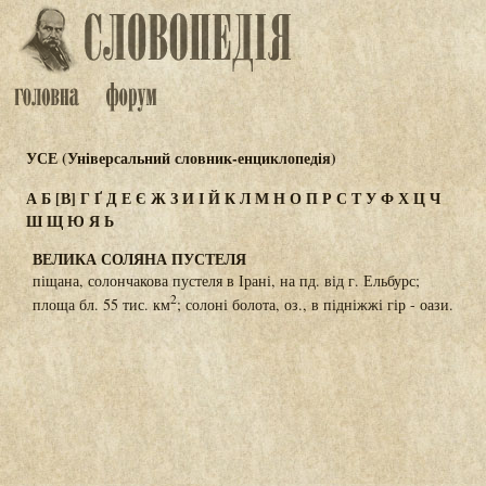
УСЕ (Універсальний словник-енциклопедія)
А
Б
[В]
Г
Ґ
Д
Е
Є
Ж
З
И
І
Й
К
Л
М
Н
О
П
Р
С
Т
У
Ф
Х
Ц
Ч
Ш
Щ
Ю
Я
Ь
ВЕЛИКА СОЛЯНА ПУСТЕЛЯ
піщана, солончакова пустеля в Ірані, на пд. від г. Ельбурс;
2
площа бл. 55 тис. км
; солоні болота, оз., в підніжжі гір - оази.