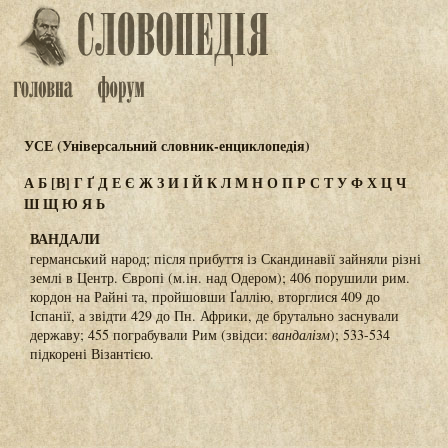
УСЕ (Універсальний словник-енциклопедія)
А
Б
[В]
Г
Ґ
Д
Е
Є
Ж
З
И
І
Й
К
Л
М
Н
О
П
Р
С
Т
У
Ф
Х
Ц
Ч
Ш
Щ
Ю
Я
Ь
ВАНДАЛИ
германський народ; після прибуття із Скандинавії зайняли різні
землі в Центр. Європі (м.ін. над Одером); 406 порушили рим.
кордон на Райні та, пройшовши Ґаллію, вторглися 409 до
Іспанії, а звідти 429 до Пн. Африки, де брутально заснували
державу; 455 пограбували Рим (звідси:
вандалізм
); 533-534
підкорені Візантією.