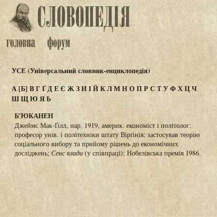
УСЕ (Універсальний словник-енциклопедія)
А
[Б]
В
Г
Ґ
Д
Е
Є
Ж
З
И
І
Й
К
Л
М
Н
О
П
Р
С
Т
У
Ф
Х
Ц
Ч
Ш
Щ
Ю
Я
Ь
Б'ЮКАНЕН
Джеймс Мак-Ґілл, нар. 1919, америк. економіст і політолог;
професор унів. і політехніки штату Вірґінія; застосував теорію
соціального вибору та прийому рішень до економічних
досліджень;
Сенс влади
(у співпраці); Нобелівська премія 1986.