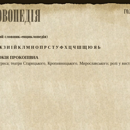
ий словник-енциклопедія)
Ж
З
И
І
Й
К
Л
М
Н
О
П
Р
С
Т
У
Ф
Х
Ц
Ч
Ш
Щ
Ю
Я
Ь
ОКІЯ ПРОКОПІВНА
триса; театри Старицького, Кропивницького, Мирославського; ролі у вист