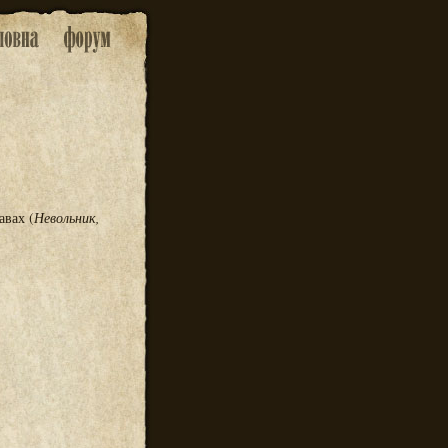
авах (
Невольник,