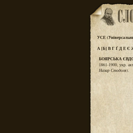
УСЕ (Універсальн
А
[Б]
В
Г
Ґ
Д
Е
Є
БОЯРСЬКА ЄВД
1861-1900, укр. ак
Назар Стодоля
).