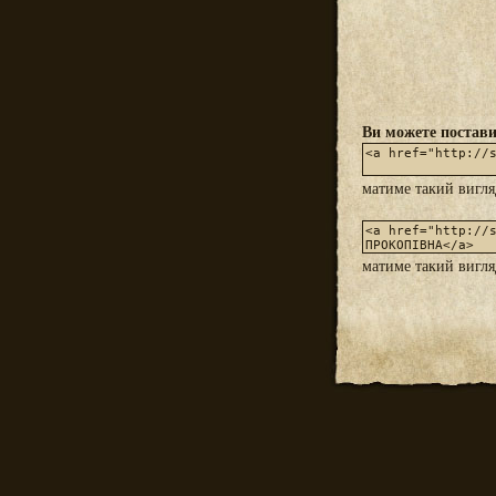
Ви можете постави
матиме такий вигл
матиме такий вигл