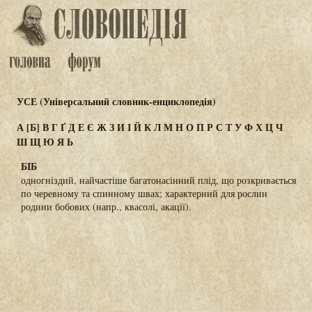
УСЕ (Універсальний словник-енциклопедія)
А
[Б]
В
Г
Ґ
Д
Е
Є
Ж
З
И
І
Й
К
Л
М
Н
О
П
Р
С
Т
У
Ф
Х
Ц
Ч
Ш
Щ
Ю
Я
Ь
БІБ
одногніздий, найчастіше багатонасінний плід, що розкривається
по черевному та спинному швах; характерний для рослин
родини бобових (напр., квасолі, акації).