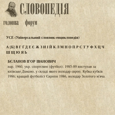
УСЕ (Універсальний словник-енциклопедія)
А
[Б]
В
Г
Ґ
Д
Е
Є
Ж
З
И
І
Й
К
Л
М
Н
О
П
Р
С
Т
У
Ф
Х
Ц
Ч
Ш
Щ
Ю
Я
Ь
БЄЛАНОВ ІГОР ІВАНОВИЧ
нар. 1960, укр. спортсмен (футбол); 1985-89 виступав за
київське
Динамо
, у складі якого володар європ. Кубка кубків
1986; кращий футболіст Європи 1986, володар Золотого м'яча.