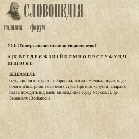
УСЕ (Універсальний словник-енциклопедія)
А
[Б]
В
Г
Ґ
Д
Е
Є
Ж
З
И
І
Й
К
Л
М
Н
О
П
Р
С
Т
У
Ф
Х
Ц
Ч
Ш
Щ
Ю
Я
Ь
БЕШАМЕЛЬ
соус, що його готують з борошна, масла і молока; подають до
білого м'яса, риби і овочевих страв (цвітної капусти, спаржі);
назва походить від імені винахідника соусу маркіза Л. де
Бешамеля (Bechameil).