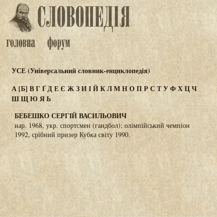
УСЕ (Універсальний словник-енциклопедія)
А
[Б]
В
Г
Ґ
Д
Е
Є
Ж
З
И
І
Й
К
Л
М
Н
О
П
Р
С
Т
У
Ф
Х
Ц
Ч
Ш
Щ
Ю
Я
Ь
БЕБЕШКО СЕРГІЙ ВАСИЛЬОВИЧ
нар. 1968, укр. спортсмен (гандбол); олімпійський чемпіон
1992, срібний призер Кубка світу 1990.