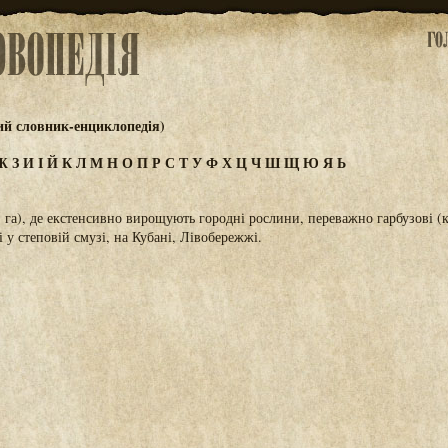
ий словник-енциклопедія)
Ж
З
И
І
Й
К
Л
М
Н
О
П
Р
С
Т
У
Ф
Х
Ц
Ч
Ш
Щ
Ю
Я
Ь
5 га), де екстенсивно вирощують городні рослини, переважно гарбузові (
 у степовій смузі, на Кубані, Лівобережжі.