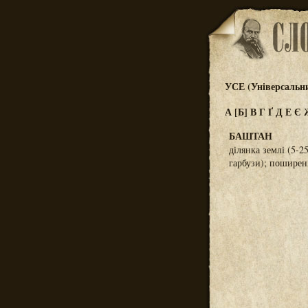
УСЕ (Універсальн
А
[Б]
В
Г
Ґ
Д
Е
Є
БАШТАН
ділянка землі (5-2
гарбузи); поширені