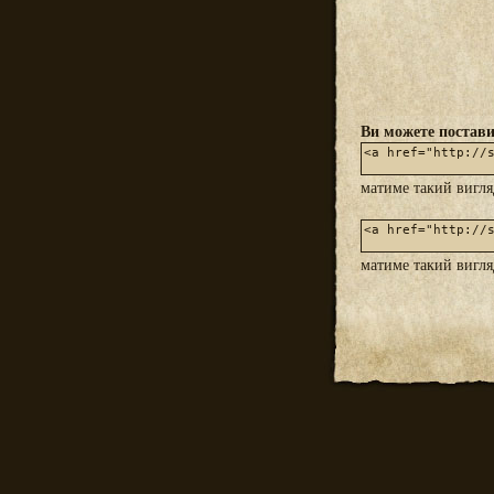
Ви можете постави
матиме такий вигл
матиме такий вигл