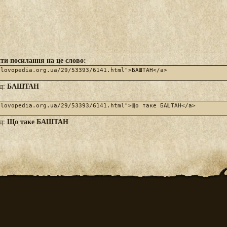
ти посилання на це слово:
БАШТАН
яд:
Що таке БАШТАН
яд: