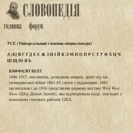
УСЕ (Універсальний словник-енциклопедія)
А
[Б]
В
Г
Ґ
Д
Е
Є
Ж
З
И
І
Й
К
Л
М
Н
О
П
Р
С
Т
У
Ф
Х
Ц
Ч
Ш
Щ
Ю
Я
Ь
БАФФАЛО БІЛЛ
1846-1917, мисливець, розвідник америк. армії під час
громадянської війни 1861-65 і воєн з індіанцями; 1883
організував і до 1916 представляв циркову виставу
Wild West
Show
(
Шоу Дикого Заходу
), яка відтворювала події, пов'язані з
освоєнням степових районів США.