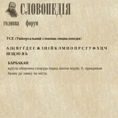
УСЕ (Універсальний словник-енциклопедія)
А
[Б]
В
Г
Ґ
Д
Е
Є
Ж
З
И
І
Й
К
Л
М
Н
О
П
Р
С
Т
У
Ф
Х
Ц
Ч
Ш
Щ
Ю
Я
Ь
БАРБАКАН
кругла оборонна споруда перед лінією мурів; б. прикривав
браму до замку чи міста.