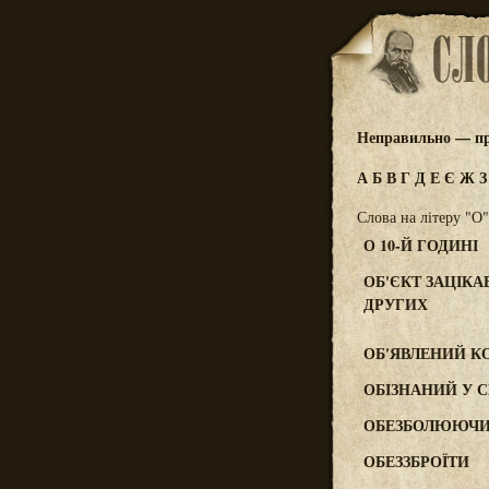
Неправильно — п
А
Б
В
Г
Д
Е
Є
Ж
Слова на літеру "О"
О 10-Й ГОДИНІ
ОБ'ЄКТ ЗАЦІКА
ДРУГИХ
ОБ'ЯВЛЕНИЙ К
ОБІЗНАНИЙ У С
ОБЕЗБОЛЮЮЧ
ОБЕЗЗБРОЇТИ