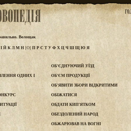
равильно. Волощак
З
І
Й
К
Л
М
Н
П
Р
С
Т
У
Ф
Х
Ц
Ч
Ш
Щ
Ю
Я
[О]
ОБ'ЄДНУЮЧИЙ З'ЇЗД
ВЛЕННЯ ОДНИХ І
ОБ'ЄМ ПРОДУКЦІЇ
ОБ'ЯВИТИ ЗБОРИ ВІДКРИТИМИ
ОНКУРС
ОБІЖАТИСЯ
ИТУАЦІЇ
ОБДАТИ КИП'ЯТКОМ
И
ОБЕЗДОЛЕНИЙ НАРОД
ОБЖАРЮВАВ НА ВОГНІ