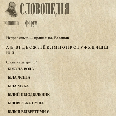
Неправильно — правильно. Волощак
А
В
Г
Д
Е
Є
Ж
З
І
Й
К
Л
М
Н
О
П
Р
С
Т
У
Ф
Х
Ц
Ч
Ш
Щ
[Б]
Ю
Я
Слова на літеру "Б"
БІЖУЧА ВОДА
БІЛА ЛЄНТА
БІЛА МУКА
БІЛИЙ ПІДОДІЯЛЬНИК
БІЛОВЕЗЬКА ПУЩА
БІЛЬШ ВІДВЕРТИМИ Є