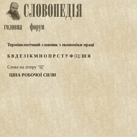
Термінологічний словник з економіки праці
Б
В
Д
Е
З
І
К
М
Н
О
П
Р
С
Т
У
Ф
Ш
Я
[Ц]
Слова на літеру "Ц"
ЦІНА РОБОЧОЇ СИЛИ