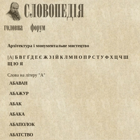
Архітектура і монументальне мистецтво
Б
В
Г
Ґ
Д
Е
Є
Ж
З
І
Й
К
Л
М
Н
О
П
Р
С
Т
У
Ф
Х
Ц
Ч
Ш
[А]
Щ
Ю
Я
Слова на літеру "А"
АБАВАН
АБАЖУР
АБАК
АБАКА
АБАПОЛОК
АБАТСТВО