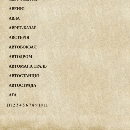
АВЕНЮ
АВЛА
АВРЕТ-БАЗАР
АВСТЕРІЯ
АВТОВОКЗАЛ
АВТОДРОМ
АВТОМАГІСТРАЛЬ
АВТОСТАНЦІЯ
АВТОСТРАДА
АГА
2
3
4
5
6
7
8
9
10
11
[1]