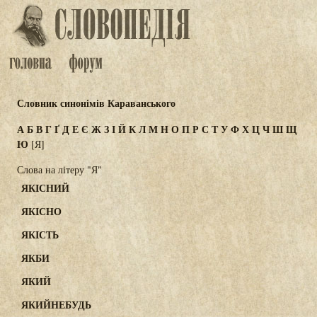
Словник синонімів Караванського
А
Б
В
Г
Ґ
Д
Е
Є
Ж
З
І
Й
К
Л
М
Н
О
П
Р
С
Т
У
Ф
Х
Ц
Ч
Ш
Щ
Ю
[Я]
Слова на літеру "Я"
ЯКІСНИЙ
ЯКІСНО
ЯКІСТЬ
ЯКБИ
ЯКИЙ
ЯКИЙНЕБУДЬ