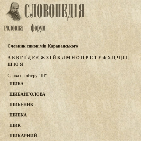
Словник синонімів Караванського
А
Б
В
Г
Ґ
Д
Е
Є
Ж
З
І
Й
К
Л
М
Н
О
П
Р
С
Т
У
Ф
Х
Ц
Ч
[Ш]
Щ
Ю
Я
Слова на літеру "Ш"
ШИБА
ШИБАЙГОЛОВА
ШИБЕНИК
ШИБКА
ШИК
ШИКАРНИЙ