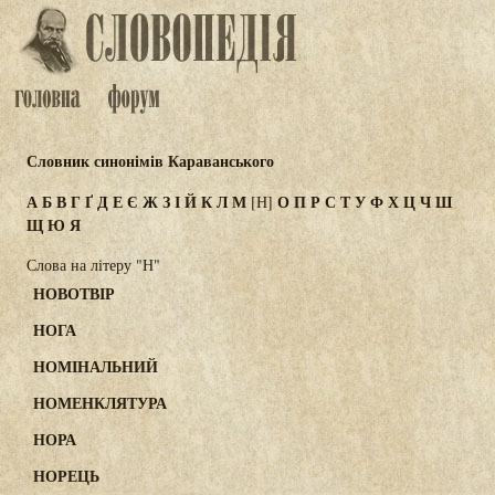
Словник синонімів Караванського
А
Б
В
Г
Ґ
Д
Е
Є
Ж
З
І
Й
К
Л
М
О
П
Р
С
Т
У
Ф
Х
Ц
Ч
Ш
[Н]
Щ
Ю
Я
Слова на літеру "Н"
НОВОТВІР
НОГА
НОМІНАЛЬНИЙ
НОМЕНКЛЯТУРА
НОРА
НОРЕЦЬ