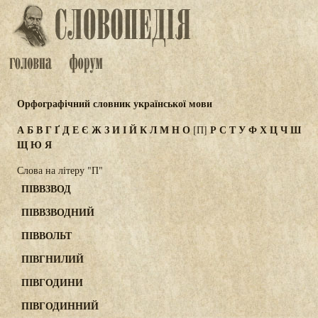
Орфографічний словник української мови
А
Б
В
Г
Ґ
Д
Е
Є
Ж
З
И
І
Й
К
Л
М
Н
О
Р
С
Т
У
Ф
Х
Ц
Ч
Ш
[П]
Щ
Ю
Я
Слова на літеру "П"
ПІВВЗВОД
ПІВВЗВОДНИЙ
ПІВВОЛЬТ
ПІВГНИЛИЙ
ПІВГОДИНИ
ПІВГОДИННИЙ