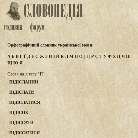
Орфографічний словник української мови
А
Б
В
Г
Ґ
Д
Е
Є
Ж
З
И
І
Й
К
Л
М
Н
О
Р
С
Т
У
Ф
Х
Ц
Ч
Ш
[П]
Щ
Ю
Я
Слова на літеру "П"
ПІДІСЛАНИЙ
ПІДІСЛАТИ
ПІДІСЛАТИСЯ
ПІДІСОК
ПІДІССАТИ
ПІДІССАТИСЯ