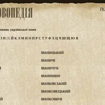
овник української мови
Ж
З
И
Й
К
Л
М
Н
О
П
Р
С
Т
У
Ф
Х
Ц
Ч
Ш
Щ
Ю
Я
[І]
ІВАНИЦЬКИЙ
ІВАНИЧІ
Й
ІВАНИЧУК
ІВАНИШИН
ІВАНКІВСЬКИЙ
ІВАНКОВЕЦЬКИЙ
ИЙ
ІВАНКОВИЧІ