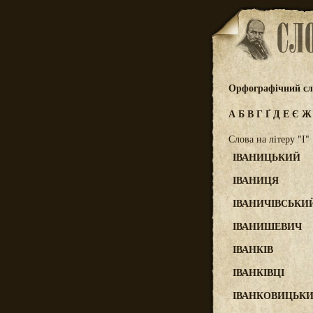
Орфографічний сл
А
Б
В
Г
Ґ
Д
Е
Є
Слова на літеру "І"
ІВАНИЦЬКИЙ
ІВАНИЦЯ
ІВАНИЧІВСЬКИ
ІВАНИШЕВИЧ
ІВАНКІВ
ІВАНКІВЦІ
ІВАНКОВИЦЬК