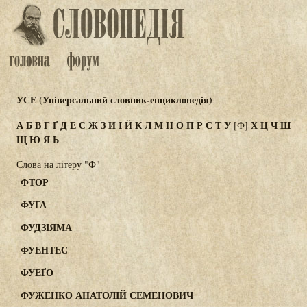
УСЕ (Універсальний словник-енциклопедія)
А
Б
В
Г
Ґ
Д
Е
Є
Ж
З
И
І
Й
К
Л
М
Н
О
П
Р
С
Т
У
Х
Ц
Ч
Ш
[Ф]
Щ
Ю
Я
Ь
Слова на літеру "Ф"
ФТОР
ФУГА
ФУДЗІЯМА
ФУЕНТЕС
ФУЕҐО
ФУЖЕНКО АНАТОЛІЙ СЕМЕНОВИЧ