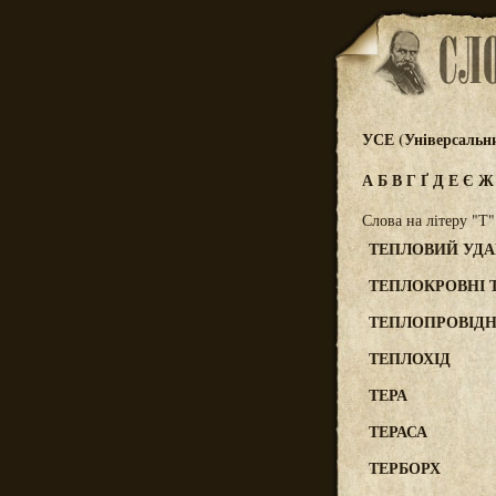
УСЕ (Універсальн
А
Б
В
Г
Ґ
Д
Е
Є
Слова на літеру "Т"
ТЕПЛОВИЙ УДА
ТЕПЛОКРОВНІ 
ТЕПЛОПРОВІДН
ТЕПЛОХІД
ТЕРА
ТЕРАСА
ТЕРБОРХ