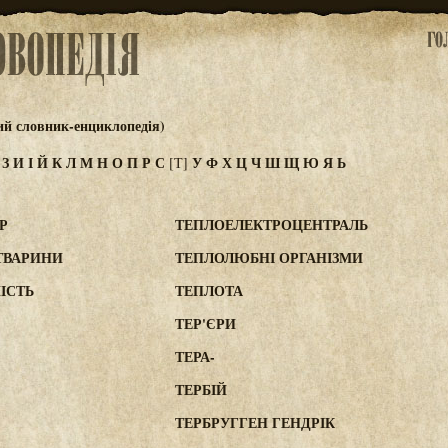
ий словник-енциклопедія)
Ж
З
И
І
Й
К
Л
М
Н
О
П
Р
С
У
Ф
Х
Ц
Ч
Ш
Щ
Ю
Я
Ь
[Т]
Р
ТЕПЛОЕЛЕКТРОЦЕНТРАЛЬ
ТВАРИНИ
ТЕПЛОЛЮБНІ ОРГАНІЗМИ
ІСТЬ
ТЕПЛОТА
ТЕР'ЄРИ
ТЕРА-
ТЕРБІЙ
ТЕРБРУГГЕН ГЕНДРІК