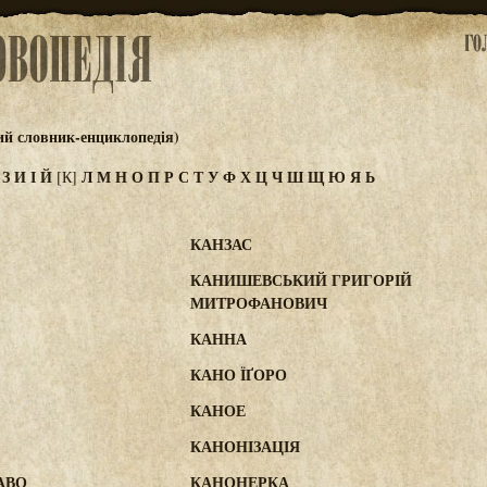
ий словник-енциклопедія)
Ж
З
И
І
Й
Л
М
Н
О
П
Р
С
Т
У
Ф
Х
Ц
Ч
Ш
Щ
Ю
Я
Ь
[К]
КАНЗАС
КАНИШЕВСЬКИЙ ГРИГОРІЙ
МИТРОФАНОВИЧ
КАННА
КАНО ЇҐОРО
КАНОЕ
КАНОНІЗАЦІЯ
АВО
КАНОНЕРКА