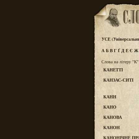
УСЕ (Універсальн
А
Б
В
Г
Ґ
Д
Е
Є
Слова на літеру "К"
КАНЕТТІ
КАНЗАС-СИТІ
КАНН
КАНО
КАНОВА
КАНОН
КАНОНІЧНЕ ПР