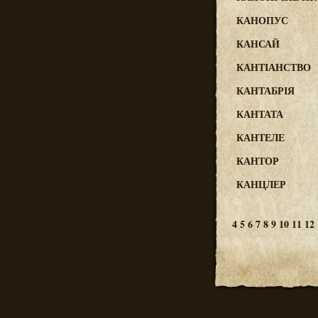
КАНОПУС
КАНСАЙ
КАНТІАНСТВО
КАНТАБРІЯ
КАНТАТА
КАНТЕЛЕ
КАНТОР
КАНЦЛЕР
4
5
6
7
8
9
10
11
12