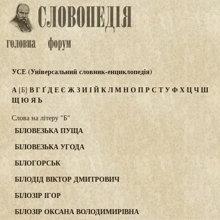
УСЕ (Універсальний словник-енциклопедія)
А
В
Г
Ґ
Д
Е
Є
Ж
З
И
І
Й
К
Л
М
Н
О
П
Р
С
Т
У
Ф
Х
Ц
Ч
Ш
[Б]
Щ
Ю
Я
Ь
Слова на літеру "Б"
БІЛОВЕЗЬКА ПУЩА
БІЛОВЕЗЬКА УГОДА
БІЛОГОРСЬК
БІЛОДІД ВІКТОР ДМИТРОВИЧ
БІЛОЗІР ІГОР
БІЛОЗІР ОКСАНА ВОЛОДИМИРІВНА